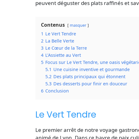
peuvent déguster des plats raffinés et sa
Contenus
masquer
1
Le Vert Tendre
2
La Belle Verte
3
Le Cœur de la Terre
4
L’Assiette au Vert
5
Focus sur Le Vert Tendre, une oasis végétar
5.1
Une cuisine inventive et gourmande
5.2
Des plats principaux qui étonnent
5.3
Des desserts pour finir en douceur
6
Conclusion
Le Vert Tendre
Le premier arrêt de notre voyage gastrono
animé de Lyon. Dans ce havre de paix culi