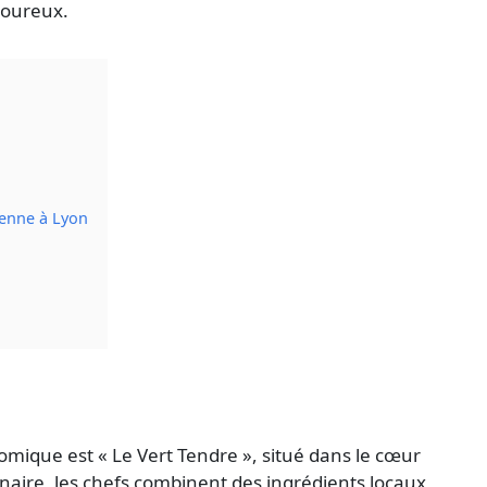
voureux.
ienne à Lyon
mique est « Le Vert Tendre », situé dans le cœur
naire, les chefs combinent des ingrédients locaux