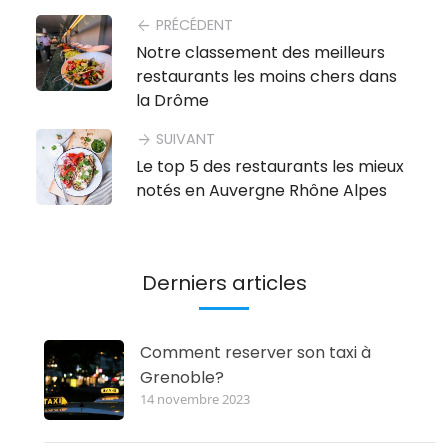
PRÉCÉDENT
arrow_back
Notre classement des meilleurs
restaurants les moins chers dans
la Drôme
SUIVANT
arrow_forward
Le top 5 des restaurants les mieux
notés en Auvergne Rhône Alpes
Derniers articles
Comment reserver son taxi à
Grenoble?
14 novembre 2023